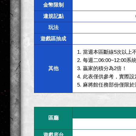
金幣限制
違規記點
玩法
遊戲區抽成
1. 當週本區斷線5次以上
2. 每週二06:00~12:
其他
3. 贏家的積分為2倍！
4. 此表僅供參考，實際
5. 麻將館任務部份僅限
區廳
遊戲底台