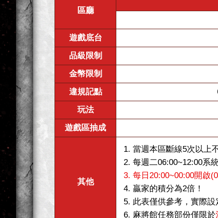
區廳
遊戲底台
品級限制
金幣限制
違規記點
玩法
遊戲區抽成
1. 當週本區斷線5次以上
2. 每週二06:00~12:
3. 每日20:00~00:00
其他
4. 贏家的積分為2倍！
5. 此表僅供參考，實際
6. 麻將館任務部份僅限於