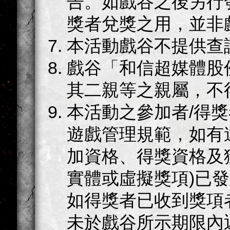
告。如戲谷之後另行
獎者兌獎之用，並非
本活動戲谷不提供查
戲谷「和信超媒體股
其二親等之親屬，不
本活動之參加者/得
遊戲管理規範，如有
加資格、得獎資格及
實體或虛擬獎項)已
如得獎者已收到獎項
未於戲谷所示期限內