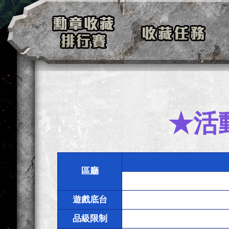
★活
區廳
遊戲底台
品級限制