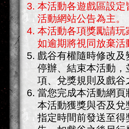
本活動各遊戲區設定
活動網站公告為主。
本活動各項獎勵請玩
如逾期將視同放棄活
戲谷有權隨時修改及
停辦、結束本活動，
項、兌獎規則及戲谷
當您完成本活動網頁
本活動獲獎與否及兌
指定時間前發送至得