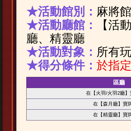
★活動館別：
麻將
★活動廳館：
【活動
廳、精靈廳
★活動對象：
所有
★得分條件：
於指
區廳
在【火羽/火羽2廳
在【森月廳】寶
在【精靈廳】寶