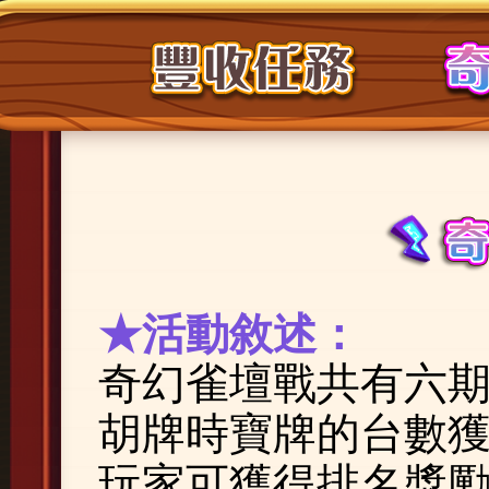
★活動敘述：
奇幻雀壇戰共有六
胡牌時寶牌的台數獲
玩家可獲得排名獎