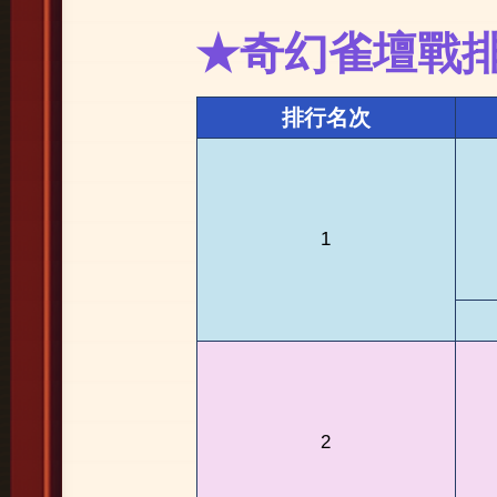
★奇幻雀壇戰
排行名次
1
2