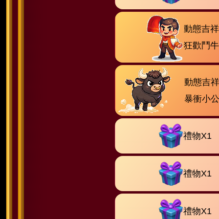
動態吉祥
狂歡鬥牛
動態吉
暴衝小公
禮物X1
禮物X1
禮物X1