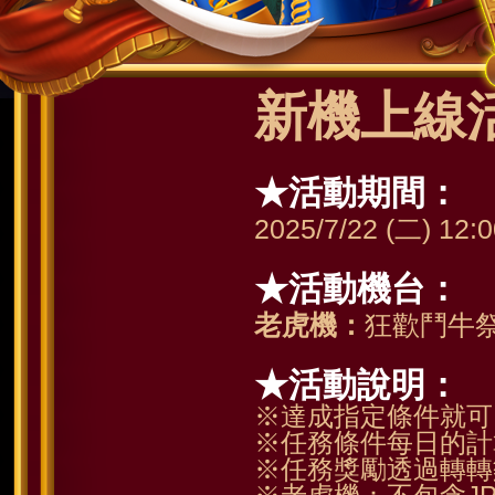
新機上線
★活動期間：
2025/7/22 (二) 12:
★活動機台：
老虎機：
狂歡鬥牛
★活動說明：
※達成指定條件就可
※任務條件每日的計算區
※任務獎勵透過轉轉