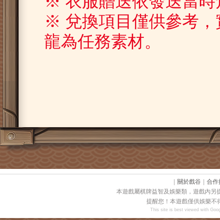
※ 衣服贈送依發送當
※ 兌換項目僅供參考
龍為任務素材。