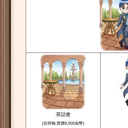
茶話會
(吉祥物.賣價9,000金幣)