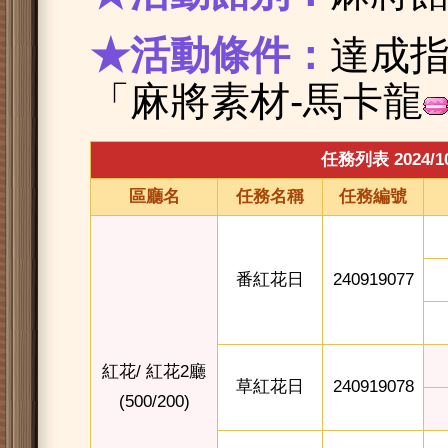
★活動條件：
達成
「麻將素材-馬卡龍
任務列表 2024/10/
區廳名
任務名稱
任務編號
番紅花日
240919077
紅花/ 紅花2廳
草紅花日
240919078
(500/200)