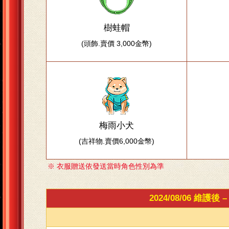
樹蛙帽
(頭飾.賣價 3,000金幣)
梅雨小犬
(吉祥物.賣價6,000金幣)
※ 衣服贈送依發送當時角色性別為準
2024/08/06 維護後 –