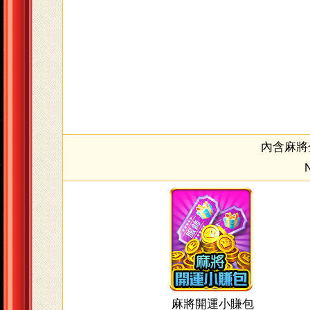
內含麻將金
麻將開運小賺包