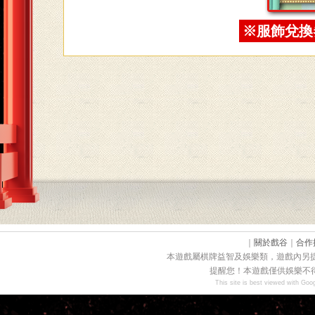
※服飾兌換