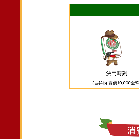
決鬥時刻
(吉祥物.賣價10,000金幣