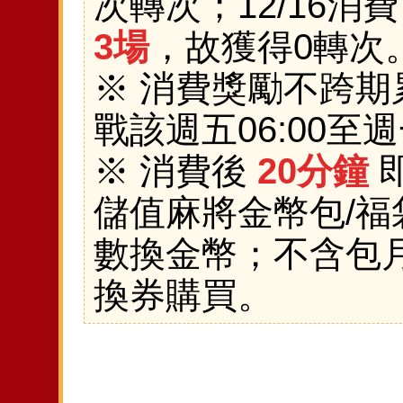
次轉次；12/16消
3場
，故獲得0轉次
※ 消費獎勵不跨
戰該週五06:00至週
※ 消費後
20分鐘
儲值麻將金幣包/
數換金幣；不含包月
換券購買。