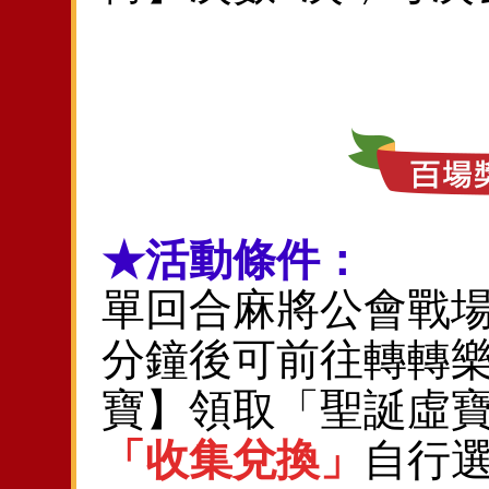
★活動條件：
單回合麻將公會戰場
分鐘後可前往轉轉樂
寶】領取「聖誕虛
「收集兌換」
自行