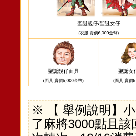
聖誕靚仔/聖誕女仔
(衣服.賣價6,000金幣)
聖誕靚仔面具
聖誕女
(面具.賣價5,000金幣)
(面具.賣價5
※ 【 舉例說明】小金
了麻將3000點且