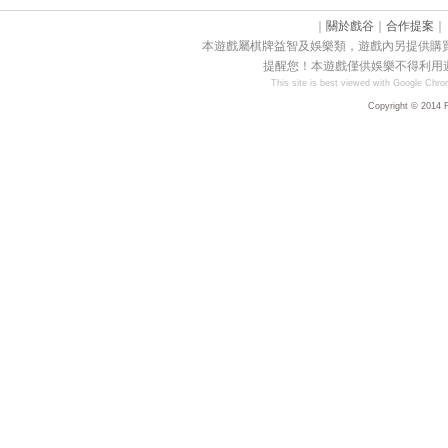
｜
關於戲谷
｜
合作提案
本遊戲屬棋牌益智及娛樂類，遊戲內另提供購
提醒您！本遊戲僅供娛樂不得利用
This site is best viewed with Google Chrom
Copyright © 2014 F